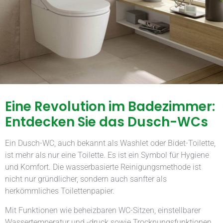
Eine Revolution im Badezimmer:
Entdecken Sie das Dusch-WCs
Ein Dusch-WC, auch bekannt als Washlet oder Bidet-Toilette,
ist mehr als nur eine Toilette. Es ist ein Symbol für Hygiene
und Komfort. Die wasserbasierte Reinigungsmethode ist
nicht nur gründlicher, sondern auch sanfter als
herkömmliches Toilettenpapier.
Mit Funktionen wie beheizbaren WC-Sitzen, einstellbarer
Wassertemperatur und -druck sowie Trocknungsfunktionen