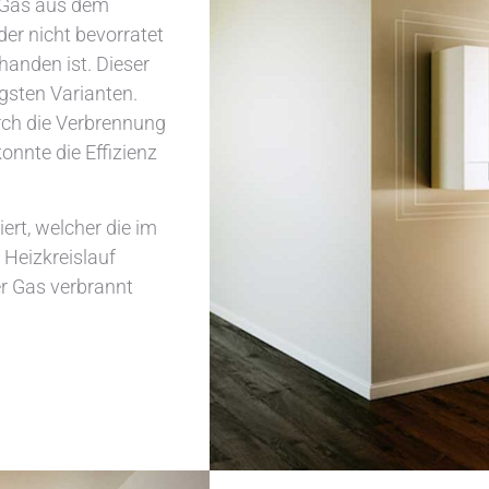
. Gas aus dem
der nicht bevorratet
anden ist. Dieser
gsten Varianten.
rch die Verbrennung
onnte die Effizienz
ert, welcher die im
Heizkreislauf
er Gas verbrannt