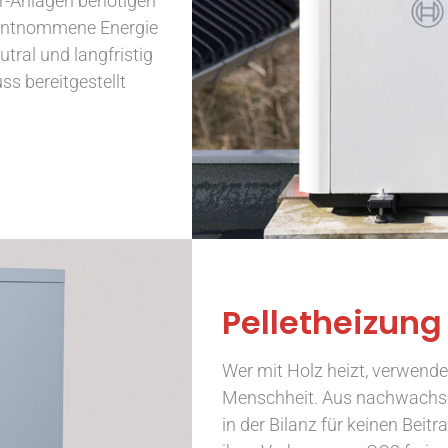
-Anlagen benötigen
 entnommene Energie
utral und langfristig
s bereitgestellt
Pelletheizung
Wer mit Holz heizt, verwende
Menschheit. Aus nachwachse
in der Bilanz für keinen Bei