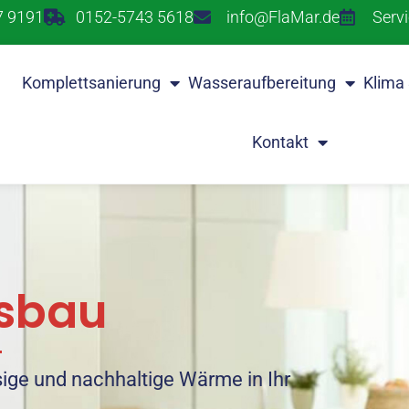
7 9191
0152-5743 5618
info@FlaMar.de
Serv
Komplettsanierung
Wasseraufbereitung
Klima
Kontakt
sbau
ige und nachhaltige Wärme in Ihr