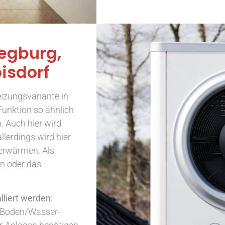
egburg,
isdorf
izungsvariante in
unktion so ähnlich
. Auch hier wird
lerdings wird hier
erwärmen. Als
en oder das
iert werden:
, Boden/Wasser-