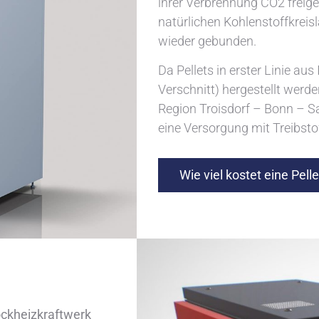
ihrer Verbrennung CO2 freige
natürlichen Kohlenstoffkre
wieder gebunden.
Da Pellets in erster Linie a
Verschnitt) hergestellt werden
Region Troisdorf – Bonn – S
eine Versorgung mit Treibsto
Wie viel kostet eine Pell
ockheizkraftwerk