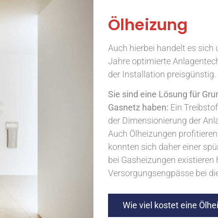
Ölheizung
Auch hierbei handelt es sich 
Jahre optimierte Anlagentech
der Installation preisgünstig.
Sie sind eine Lösung für Gr
Gasnetz haben:
Ein Treibstof
der Dimensionierung der Anl
Auch Ölheizungen profitiere
konnten sich daher einer spü
bei Gasheizungen existieren
Versorgungsengpässe bei die
Wie viel kostet eine Ölh