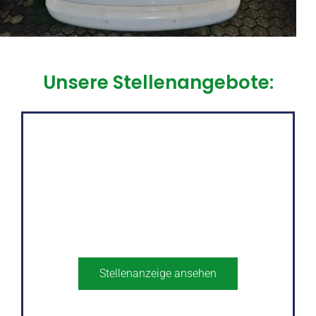
Unsere Stellenangebote:
Anlagenmechaniker (m/w/d)
für
Sanitär/Heizung/Klimatechnik
Stellenanzeige ansehen